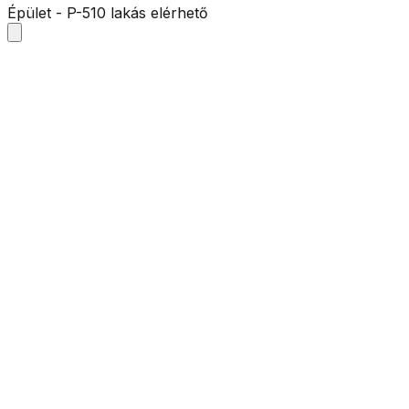
Épület - P-5
10 lakás elérhető
elérhető
Földszint
Lakás:
P-Fsz1
Méret:
149.8
m²
Szobák:
4